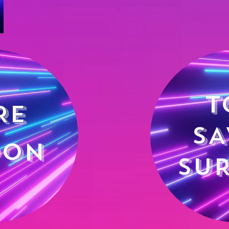
T
RE
SA
DON
SUR