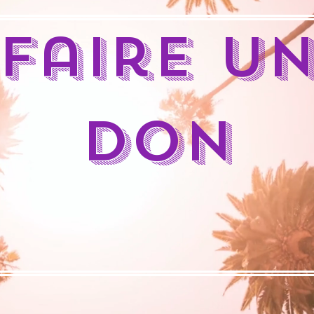
Faire u
don